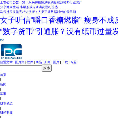
上市公司公告一览：永兴特钢筹划收购新能源材料行业资产
分享健康生活 小罐茶成走亲访友送礼首选
马云携罗汉堂亮相达沃斯：人类正处数据时代的最早期
女子听信“嚼口香糖燃脂” 瘦身不成反
“数字货币”引通胀？没有纸币过量
rss
普通文章
|
图片集
|
软件
|
商品
|
新闻
|
图片
|
下载
|
专题
首页
|
新闻
|
军事
|
股市动态
|
财经要闻
|