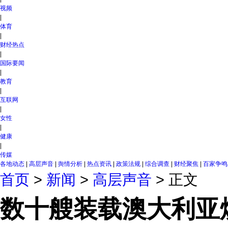
视频
|
体育
|
财经热点
|
国际要闻
|
教育
|
互联网
|
女性
|
健康
|
传媒
各地动态
|
高层声音
|
舆情分析
|
热点资讯
|
政策法规
|
综合调查
|
财经聚焦
|
百家争鸣
首页
>
新闻
>
高层声音
> 正文
数十艘装载澳大利亚