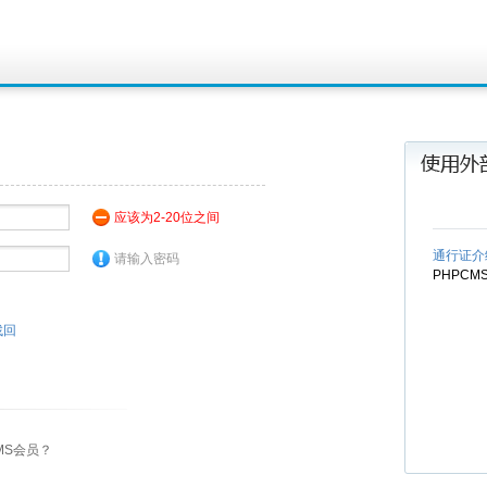
应该为2-20位之间
通行证介
请输入密码
PHPC
找回
MS会员？