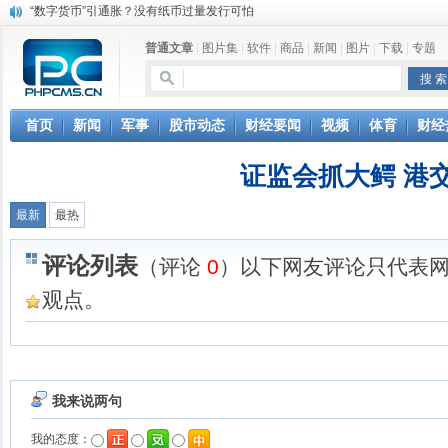
“数字货币”引通胀？没有纸币过量发行可怕
上市公司公告一览：永兴特钢筹划收购新能源材料行业资产
普通文章
|
图片集
|
软件
|
商品
|
新闻
|
图片
|
下载
|
专题
分享健康生活 小罐茶成走亲访友送礼首选
马云携罗汉堂亮相达沃斯：人类正处数据时代的最早期
女子听信“嚼口香糖燃脂” 瘦身不成反“胖了脸”
首页
新闻
军事
股市动态
财经要闻
视频
体育
财经
证监会抓大鳄 港
最新
最热
评论列表
（评论
0
）以下网友评论只代表
观点。
我来说两句
我的态度：