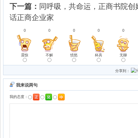
下一篇：
同呼吸，共命运，正商书院创
话正商企业家
0
0
0
0
0
震惊
不解
愤怒
杯具
无聊
分享到：