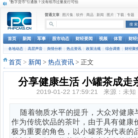
上市公司公告一览：永兴特钢筹划收购新能源材料行业资产
分享健康生活 小罐茶成走亲访友送礼首选
普通文章
|
图片集
|
软件
|
商品
|
新闻
|
图片
|
下载
|
专题
马云携罗汉堂亮相达沃斯：人类正处数据时代的最早期
女子听信“嚼口香糖燃脂” 瘦身不成反“胖了脸”
“数字货币”引通胀？没有纸币过量发行可怕
首页
新闻
军事
股市动态
财经要闻
视频
体育
财经
各地动态
|
高层声音
|
舆情分析
|
热点资讯
|
政策法规
|
综合调查
|
财经聚
首页
>
新闻
>
热点资讯
> 正文
分享健康生活 小罐茶成走
2019-01-22 17:59:21 来源：
随着物质水平的提升，大众对健康
作为传统饮品的茶叶，由于具有健康
极为重要的角色，以小罐茶为代表的