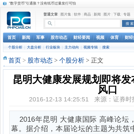
“数字货币”引通胀？没有纸币过量发行可怕
上市公司公告一览：永兴特钢筹划收购新能源材料行业资产
分享健康生活 小罐茶成走亲访友送礼首选
普通文章
|
图片集
|
软件
|
商品
|
新闻
|
图片
|
下载
|
专题
马云携罗汉堂亮相达沃斯：人类正处数据时代的最早期
女子听信“嚼口香糖燃脂” 瘦身不成反“胖了脸”
首页
新闻
军事
股市动态
财经要闻
视频
体育
财经
个股分析
|
大盘分析
|
行业板块
|
主力动向
|
视频专辑
|
搜索
首页
>
股市动态
>
个股分析
> 正文
昆明大健康发展规划即将发
风口
2016-12-13 14:25:51 来源：证
2016年昆明 大健康国际 高峰论坛
幕。据介绍，本届论坛的主题为共筑