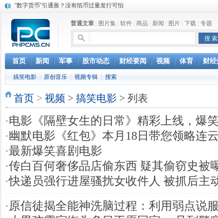
“数字货币”引通胀？没有纸币过量发行可怕
上市公司公告一览：永兴特钢筹划收购新能源材料行业资产
普通文章
|
图片集
|
软件
|
商品
|
新闻
|
图片
|
下载
|
专题
分享健康生活 小罐茶成走亲访友送礼首选
马云携罗汉堂亮相达沃斯：人类正处数据时代的最早期
女子听信“嚼口香糖燃脂” 瘦身不成反“胖了脸”
首页
新闻
军事
股市动态
财经要闻
视频
体育
财经
搞笑电影
|
原创音乐
|
视频专辑
|
搜索
首页
>
视频
>
搞笑电影
> 列表
·
电影《隔壁女生的日常》精彩上线，爆
·
幽默电影《红包》本月18日带您领略连
·
最新爆笑喜剧电影
·
传白百何奢侈品店偷东西 疑其偷窃史被
·
快递员强行进屋骚扰女收件人 被抓后主
·
原信徒揭全能神洗脑过程：利用弱点说