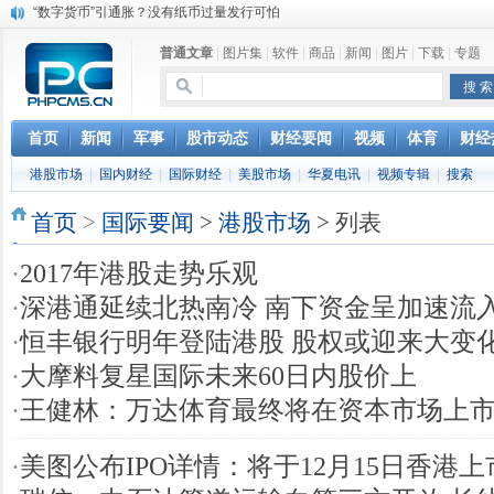
“数字货币”引通胀？没有纸币过量发行可怕
上市公司公告一览：永兴特钢筹划收购新能源材料行业资产
普通文章
|
图片集
|
软件
|
商品
|
新闻
|
图片
|
下载
|
专题
分享健康生活 小罐茶成走亲访友送礼首选
马云携罗汉堂亮相达沃斯：人类正处数据时代的最早期
女子听信“嚼口香糖燃脂” 瘦身不成反“胖了脸”
首页
新闻
军事
股市动态
财经要闻
视频
体育
财经
港股市场
|
国内财经
|
国际财经
|
美股市场
|
华夏电讯
|
视频专辑
|
搜索
首页
>
国际要闻
>
港股市场
> 列表
·
2017年港股走势乐观
·
深港通延续北热南冷 南下资金呈加速流
·
恒丰银行明年登陆港股 股权或迎来大变
·
大摩料复星国际未来60日内股价上
·
王健林：万达体育最终将在资本市场上
·
美图公布IPO详情：将于12月15日香港上