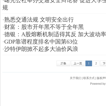
·
曙光公社举办交通安全辩论赛 促进大学
规
·
熟悉交通法规 文明安全出行
·
财富：股市开年黑不等于全年黑
·
德银：A股熔断机制适得其反 加大波动
·
GDP靠谱程度排名中国第63位
·
沙特伊朗掀不起多大油价风浪
27条
上一页
1
2
下
关于我们
|
联系方式
|
版权声
Powered b