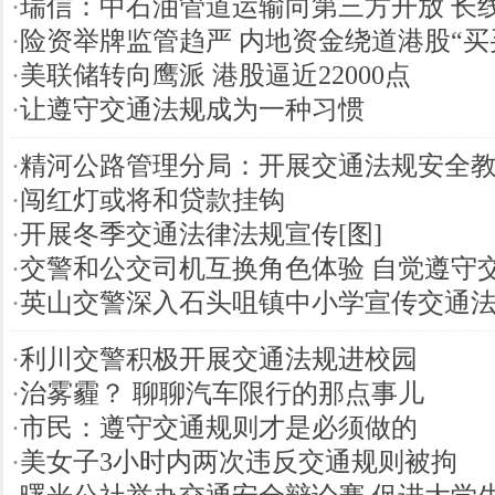
·
瑞信：中石油管道运输向第三方开放 长
·
险资举牌监管趋严 内地资金绕道港股“买
·
美联储转向鹰派 港股逼近22000点
·
让遵守交通法规成为一种习惯
·
精河公路管理分局：开展交通法规安全
·
闯红灯或将和贷款挂钩
·
开展冬季交通法律法规宣传[图]
·
交警和公交司机互换角色体验 自觉遵守
·
英山交警深入石头咀镇中小学宣传交通
·
利川交警积极开展交通法规进校园
·
治雾霾？ 聊聊汽车限行的那点事儿
·
市民：遵守交通规则才是必须做的
·
美女子3小时内两次违反交通规则被拘