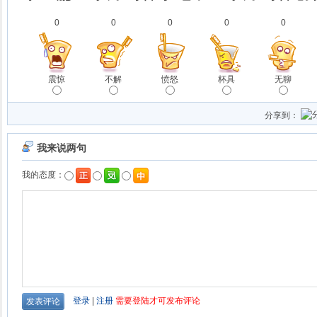
0
0
0
0
0
震惊
不解
愤怒
杯具
无聊
分享到：