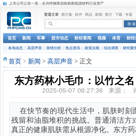
上市公司公告一览：永兴特钢筹划收购新能源材料行业资产
分享健康生活 小罐茶成走亲访友送礼首选
普通文章
|
图片集
|
软件
|
商品
|
新闻
|
图片
|
下载
|
专题
马云携罗汉堂亮相达沃斯：人类正处数据时代的最早期
女子听信“嚼口香糖燃脂” 瘦身不成反“胖了脸”
“数字货币”引通胀？没有纸币过量发行可怕
首页
新闻
军事
股市动态
财经要闻
视频
体育
财经
各地动态
|
高层声音
|
舆情分析
|
热点资讯
|
政策法规
|
综合调查
|
财经聚
首页
>
新闻
>
高层声音
> 正文
东方药林小毛巾：以竹之名
2025-05-07 08:27:36 来源：
在快节奏的现代生活中，肌肤时刻
残留和油脂堆积的挑战。普通清洁方
真正的健康肌肤需从根源净化。东方药